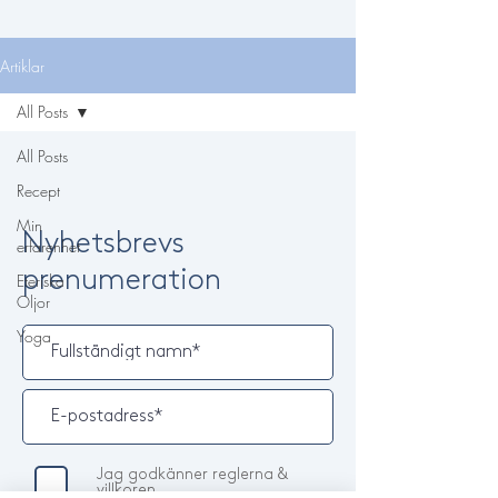
Artiklar
All Posts
All Posts
Recept
Min
Nyhetsbrevs
erfarenhet
prenumeration
Eteriska
Oljor
Yoga
Jag godkänner reglerna &
villkoren