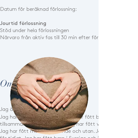
Datum för beräknad förlossning:
Jourtid förlossning
Stöd under hela förlossningen
Närvaro från aktiv fas till 30 min efter förlossning.
Om mig
Jag är Odis-diplomerad doula.
Jag har själv fött fem barn. Jag har fött barn på egen han
tillsammans med min make. Jag har fött vaginalt och med 
Jag har fött med verkstillande och utan. Jag har fött ett