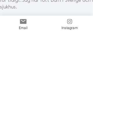
för tidigt. Jag har fött barn i Sverige och i England, på fyra
sjukhus.
Jag har också varit förlossningsstöd åt människor runt om
såväl i hemmiljö som på sjukhus.
Jag är yogalärare och ha
Email
Instagram
heltid som det under de senaste 20 åren. Jag undervisar i 
såväl dynamisk som restorative och meditation. Jag håller
yogaresor och retreats över hela världen, håller yogaläraru
och workshops om yoga.
Nyhetsbrevs
prenumeration