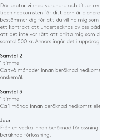
Där pratar vi med varandra och tittar rent praktiskt på nä
tiden nedkomsten för ditt barn är planerat. Om du
bestämmer dig för att du vill ha mig som doula, så skriver 
ett kontrakt att undertecknas av oss båda. Om du känner
att det inte var rätt att anlita mig som doula, kostar det
samtal 500 kr. Annars ingår det i uppdraget.
Samtal 2
1 timme
Ca två månader innan beräknad nedkomst eller enligt
önskemål.
Samtal 3
1 timme
Ca 1 månad innan beräknad nedkomst eller enligt önskemål
Jour
Från en vecka innan beräknad förlossning till två veckor ef
beräknad förlossning.