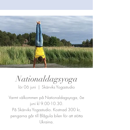
Nationaldagsyoga
lör 06 juni
  |  
Skärviks Yogastudio
Varmt välkommen på Nationaldagsyoga, 6e
juni kl 9.00-10.30.
På Skärviks Yogastudio. Kostnad 300 kr,
pengarna går till Blågula bilen för att stötta
Ukraina.