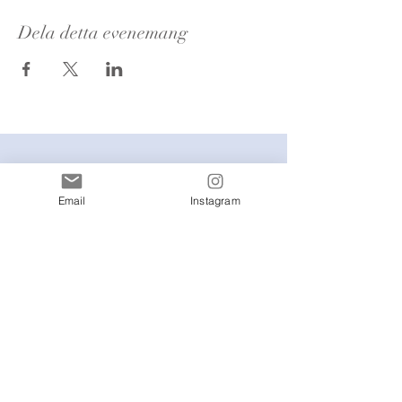
Dela detta evenemang
Nyhetsbrevs
Email
Instagram
prenumeration
Jag godkänner reglerna &
villkoren