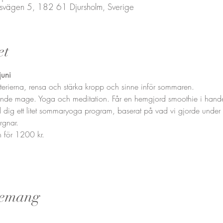
iksvägen 5, 182 61 Djursholm, Sverige
et
uni
atterierna, rensa och stärka kropp och sinne inför sommaren.
nde mage. Yoga och meditation. Får en hemgjord smoothie i handen
d dig ett litet sommaryoga program, baserat på vad vi gjorde under
gnar. 
n för 1200 kr.
nemang