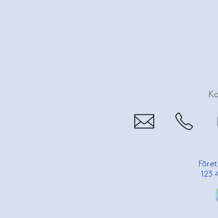
K
Föret
123 