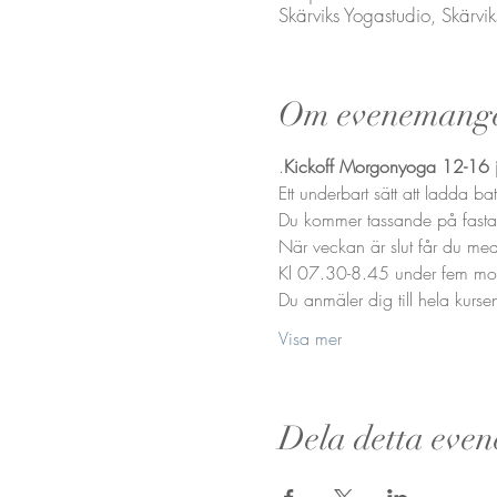
Skärviks Yogastudio, Skärv
Om evenemang
.
Kickoff Morgonyoga 12-16 j
Ett underbart sätt att ladda b
Du kommer tassande på fasta
När veckan är slut får du me
Kl 07.30-8.45 under fem mor
Du anmäler dig till hela kurse
Visa mer
Dela detta eve