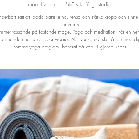
mån 12 juni
  |  
Skärviks Yogastudio
underbart sätt att ladda batterierna, rensa och stärka kropp och sinne 
sommarn
mmer tassande på fastande mage. Yoga och meditation. Får en he
e i handen när du studsar vidare. När veckan är slut får du med dig e
sommaryoga program, baserat på vad vi gjorde under