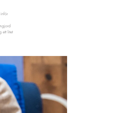
inför
mgjord
tt litet