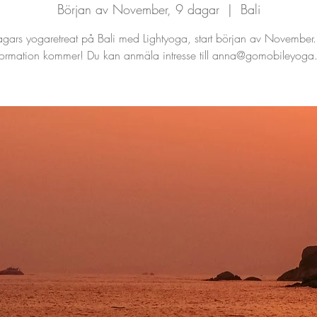
Början av November, 9 dagar
  |  
Bali
gars yogaretreat på Bali med Lightyoga, start början av November
formation kommer! Du kan anmäla intresse till anna@gomobileyoga.