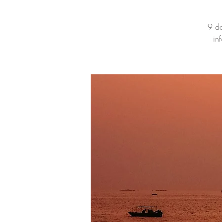
9 da
in