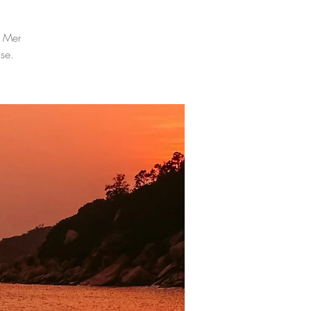
. Mer
se.