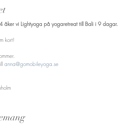
et
åker vi Lightyoga på yogaretreat till Bali i 9 dagar.
m kort!
kommer.
ill
anna@gomobileyoga.se
nholm
nemang