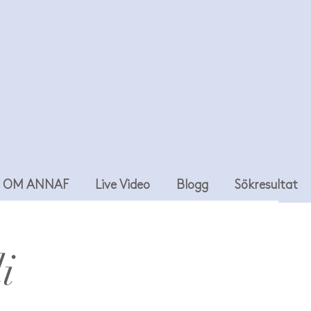
OM ANNAF
Live Video
Blogg
Sökresultat
i