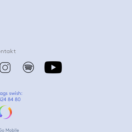
ontakt
ags swish:
424 84 80
Go Mobile