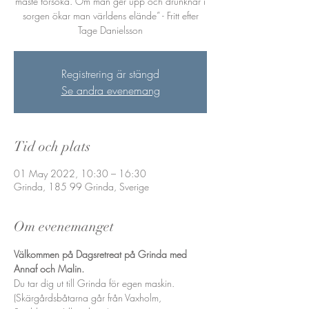
måste försöka. Om man ger upp och drunknar i
sorgen ökar man världens elände” - Fritt efter
Tage Danielsson
Registrering är stängd
Se andra evenemang
Tid och plats
01 May 2022, 10:30 – 16:30
Grinda, 185 99 Grinda, Sverige
Om evenemanget
Välkommen på Dagsretreat på Grinda
med 
Annaf och Malin.
Du tar dig ut till Grinda för egen maskin. 
(Skärgårdsbåtarna går från Vaxholm, 