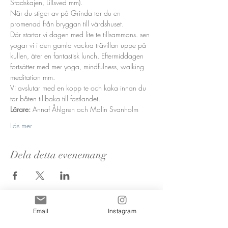
Stadskajen, Lillsved mm).
När du stiger av på Grinda tar du en 
promenad från bryggan till värdshuset. 
Där startar vi dagen med lite te tillsammans. sen 
yogar vi i den gamla vackra trävillan uppe på 
kullen, äter en fantastisk lunch. Eftermiddagen 
fortsätter med mer yoga, mindfulness, walking 
meditation mm. 
Vi avslutar med en kopp te och kaka innan du 
tar båten tillbaka till fastlandet.
Lärare:
 Annaf Åhlgren och Malin Svanholm
Läs mer
Dela detta evenemang
Email
Instagram