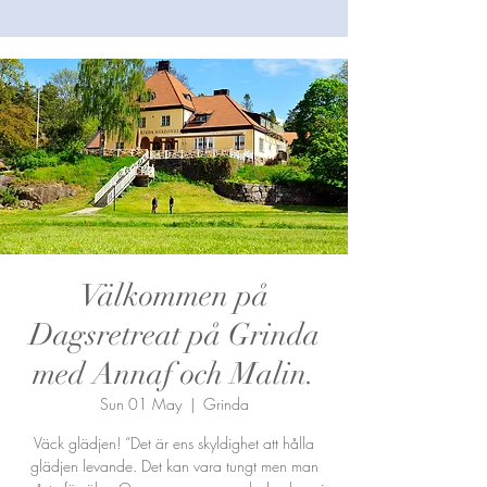
Välkommen på
Dagsretreat på Grinda
med Annaf och Malin.
Sun 01 May
  |  
Grinda
Väck glädjen! “Det är ens skyldighet att hålla
glädjen levande. Det kan vara tungt men man