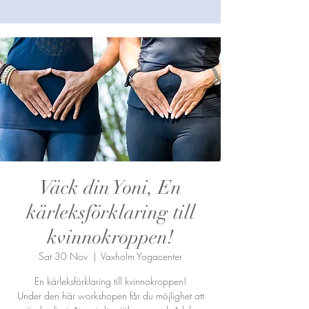
Väck din Yoni, En
kärleksförklaring till
kvinnokroppen!
Sat 30 Nov
  |  
Vaxholm Yogacenter
En kärleksförklaring till kvinnokroppen!
Under den här workshopen får du möjlighet att