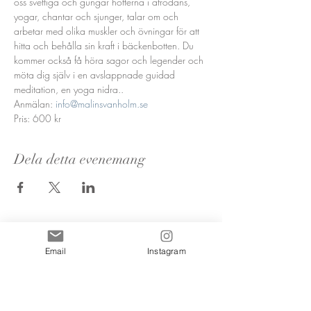
oss svettiga och gungar höfterna i afrodans, 
yogar, chantar och sjunger, talar om och 
arbetar med olika muskler och övningar för att 
hitta och behålla sin kraft i bäckenbotten. Du 
kommer också få höra sagor och legender och 
möta dig själv i en avslappnade guidad 
meditation, en yoga nidra..
Anmälan: 
info@malinsvanholm.se
Pris: 600 kr
Dela detta evenemang
Email
Instagram
Nyhetsbrevs
prenumeration