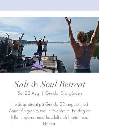
Salt & Soul Retreat
Sat 22 Aug
  |  
Grinda, Skärgården
Heldagsretreat på Grinda 22 augusti med
Annaf Åhlgren & Malin Svanholm. En dag att
fylla lungorna med havsluft och hjärtat med
klarhet.