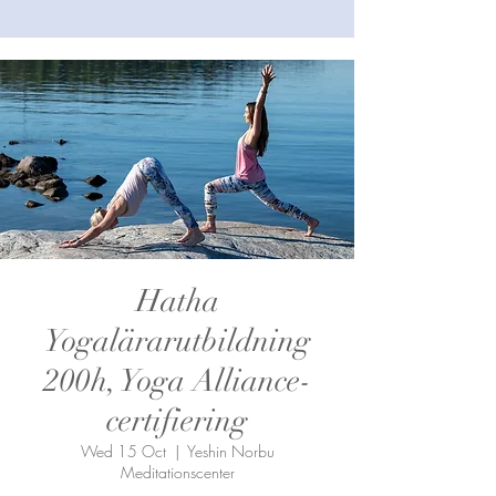
Hatha
Yogalärarutbildning
200h, Yoga Alliance-
certifiering
Wed 15 Oct
  |  
Yeshin Norbu
Meditationscenter