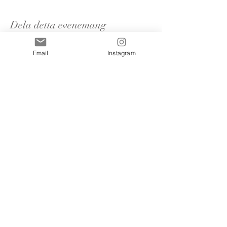
Dela detta evenemang
Email
Instagram
Nyhetsbrevs
prenumeration
Jag godkänner reglerna &
villkoren