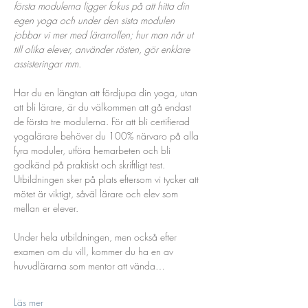
första modulerna ligger fokus på att hitta din 
egen yoga och under den sista modulen 
jobbar vi mer med lärarrollen; hur man når ut 
till olika elever, använder rösten, gör enklare 
assisteringar mm.
Har du en längtan att fördjupa din yoga, utan 
att bli lärare, är du välkommen att gå endast 
de första tre modulerna. För att bli certifierad 
yogalärare behöver du 100% närvaro på alla 
fyra moduler, utföra hemarbeten och bli 
godkänd på praktiskt och skriftligt test. 
Utbildningen sker på plats eftersom vi tycker att 
mötet är viktigt, såväl lärare och elev som 
mellan er elever.
Under hela utbildningen, men också efter 
examen om du vill, kommer du ha en av 
huvudlärarna som mentor att vända…
Läs mer