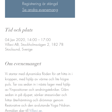
Registrering är stängd
Se andra evenemang
Tid och plats
04 Jan 2020, 14:00 – 17:00
Villavi AB, Stockholmsvägen 2, 182 78
Stocksund, Sverige
Om evenemanget
Vi startar med dynamiska flöden för att hitta in i 
kroppen, med hjälp av värme och lite högre 
puls. Tar oss sedan in i nästa lager med hjälp 
av Yinpositioner och andningstekniker. Gårn 
sedan in på djupet, sänker stressnivåer och 
hittar återhämtning och drömmar genom 
Restorative och den avslutande Yoga Nidran.
Anmälan sker till
 Villavi.se
. 